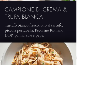
CAMPIONE DI CREMA &
TRUFA BLANCA
Tartufo bianco fresco, olio al tartufo,
piccola portabella, Pecorino Romano
DOP, panna, sale e pepe.
4 FORMAGI
Provolone stagionato, fontina, emmental,